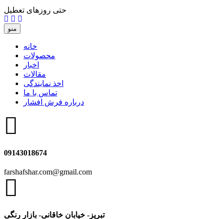
حتی روزهای تعطیل
منو
خانه
محصولات
اخبار
مقالات
اخذ نمایندگی
تماس با ما
درباره فرش افشار
09143018674
farshafshar.com@gmail.com
تبریز- خیابان خاقانی- بازار رنگی