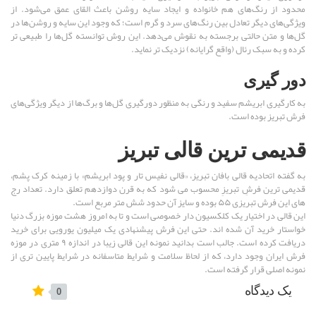
محدود از رنگ‌های هم خانواده و ایجاد سایه روشن باعث القای عمق می‌شود. از
ویژگی‌های دیگر تعادل بین رنگ‌های سرد و گرم ‌است؛ که وجود این سایه و روشن‌ها در
گل‌ها و متن حالتی برجسته به نقوش می‌دهد. این روش توانسته گل‌ها را طبیعی تر
کرده و به سبک رئال (واقع گرایانه) نزدیک تر نماید.
دور گیری
به کارگیری ابریشم سفید و رنگی به منظور دورگیری گل‌ها و برگ‌ها از دیگر ویژگی‌های
فرش تبریز بوده ‌است.
قدیمی ترین قالی تبریز
به گفته اتحادیه قالی بافان تبریز، «قالی نفیس تار و پود ابریشم» با زمینه کرک پشم،
قدیمی ترین فرشِ تبریزِ محسوب می شود که به قرن دوازدهم تعلق دارد. تعداد رج
های این فرش تبریزی ۵۵ بوده و سایز آن حدود شش متر مربع است.
این قالی در اختیار یک کلکسیون دار خصوصی‌ است و تا به امروز هشت موزه بزرگ دنیا
خواستار خرید آن شده اند. حتی این فرش پیشنهادی یک میلیون یورویی برای خرید
دریافت کرده است. جالب است بدانید نمونه این قالی زیبا در اندازه ۹ متری در موزه
فرش ایران وجود دارد، که از لحاظ سلامت و شرایط متاسفانه در شرایط پایین تری از
نمونه اصلی قرار گرفته است.
یک دیدگاه
0