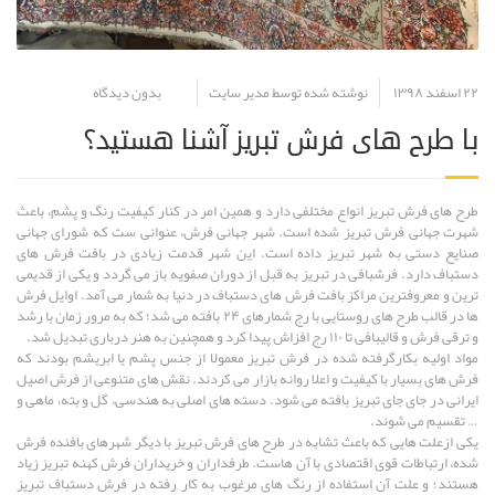
۲۲ اسفند ۱۳۹۸
نوشته شده توسط مدیر سایت
بدون دیدگاه
با طرح های فرش تبریز آشنا هستید؟
طرح های فرش تبریز انواع مختلفی دارد و همین امر در کنار کیفیت رنگ و پشم، باعث
شهرت جهانی فرش تبریز شده است. شهر جهانی فرش، عنوانی ست که شورای جهانی
صنایع دستی به شهر تبریز داده است. این شهر قدمت زیادی در بافت فرش های
دستباف دارد. فرشبافی در تبریز به قبل از دوران صفویه باز می گردد و یکی از قدیمی
ترین و معروفترین مراکز بافت فرش های دستباف در دنیا به شمار می آمد. اوایل فرش
ها در قالب طرح های روستایی با رج شمارهای ۲۴ بافته می شد؛ که به مرور زمان با رشد
و ترقی فرش و قالیبافی تا ۱۱۰ رج افزاش پیدا کرد و همچنین به هنر درباری تبدیل شد.
مواد اولیه بکارگرفته شده در فرش تبریز معمولا از جنس پشم یا ابریشم بودند که
فرش های بسیار با کیفیت و اعلا روانه بازار می کردند. نقش های متنوعی از فرش اصیل
ایرانی در جای جای تبریز بافته می شود. دسته های اصلی به هندسی، گل و بته، ماهی و
… تقسیم می شوند.
یکی ازعلت هایی که باعث تشابه در طرح های فرش تبریز با دیگر شهرهای بافنده فرش
شده، ارتباطات قوی اقتصادی با آن هاست. طرفداران و خریداران فرش کهنه تبریز زیاد
هستند؛ و علت آن استفاده از رنگ های مرغوب به کار رفته در فرش دستباف تبریز