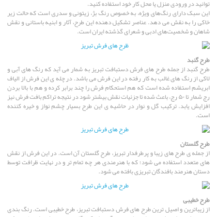
توانید در ورودی منزل یا محل کار خود استفاده کنید.
این سبک دارای رنگ‌های ویژه، به خصوص رنگ بژ، زیتونی و سدری است که حالت زیر
خاکی را به نقش می‌ دهد. عناصر تشکیل دهنده این طرح، آثار و ابنیه باستانی و نقش
شاهان و شخصیت‌های ادبی و شعرای گذشته ایران است.
طرح گنبد
طرح گنبد از جمله طرح های فرش دستبافت تبریز به شمار می آید که رنگ های آبی و
لاکی از رنگ های غالب به کار رفته در این فرش می باشد. در چله ی این فرش از الیاف
ابریشم استفاده شده است که هم استحکام فرش را چند برابر کرده و هم با بالا بردن
رج شمار تا ۵۰ رج، باعث شده تا جزئیات نقش بیشتر شود در نتیجه تراکم بافت فرش نیز
افزایش یابد. ترکیب گل و نوار در حاشیه ی این طرح بسیار چشم نواز و خیره کننده
است.
طرح گلستان
از جمله ی طرح های زیبا و پرطرفدار تبریز، طرح گلستان آن است. در این فرش از نقش
های متعدد استفاده می شود؛ که با هنرمندی هر چه تمام تر و در نهایت ظرافت توسط
دستان هنرمند بافندگان تبریزی بافته می شود.
طرح خطیبی
از زیباترین و اصیل ترین طرح های فرش دستبافت تبریز، طرح خطیبی است. رنگ بندی