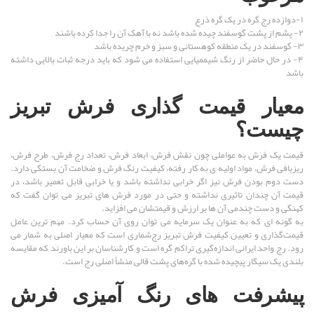
۱-دوازده رج گره در یک گره ذرع
۲- پشم از پشت گوسفند چیده شده باشد نه با آهک آن را جدا کرده باشند
۳- گوسفند در یک منطقه کوهستانی و سبز و خرم چریده باشد
۴- در حال حاضر از رنگ شیممیایی استفاده می شود که باید درجه ثبات بالایی داشته
باشد
معیار قیمت گذاری فرش تبریز
چیست؟
قیمت یک فرش به عواملی چون نقش فرش، ابعاد فرش، تعداد رج فرش، طرح فرش،
ریزبافی فرش، مواد اولیه ی به کار رفته، کیفیت رنگ فرش و ضخامت آن بستگی دارد.
دست دوم بودن فرش نیز اگر خرابی نداشته باشد و یا خرابی قابل تعمیر باشد، در
قیمت آن چندان تاثیری نداشته و حتی در مورد فرش های تبریز می توان گفت که
کهنگی و دست چندمی آن ها بر ارزش و قیمتشان می افزاید.
به گونه ای که به عنوان یک سرمایه می توان روی آن حساب کرد. مهم ترین عامل
قیمت‌گذاری و تعیین کیفیت فرش تبریز رج‌شماری است که معیار اصلی به شمار می
رود. رج واحد ایرانی اندازه‌گیری تراکم گره است و کارشناسان بر این باورند که مقایسه
بلندی یک سیگار پیچیده شده با گره‌های پشت قالی منشأ اصلی رج است.
پیشرفت های رنگ آمیزی فرش