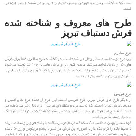
است که با گذشت زمان و پا خوردن بیشتر، ملایم تر و زیباتر می شوند و بهتر جلوه می
کنند.
طرح های معروف و شناخته شده
فرش دستباف تبریز
طرح سالاری
این طرح توسط استاد سالاری طراحی شده است. در گذشته طرح سالاری فقط برای فرش
های ۵۰ رج به بالا تولید می شد اما هم اکنون برای فرش هایی با رج ۴۰ نیز تولید می شود
که می توان آن را یکی از تغییرات مثبت به شمار آورد؛ چرا که اکنون می توان این طرح را
با قیمتی پایین تر و مناسب تر تهیه نمود.
طرح هریس
از دیگر طرح های فرش تبریز، طرح هریس است. این طرح از جمله طرح های اصیل و
قدیمی فرش تبریز است؛ که توسط مردم منطقه ی هریس آذربایجان شرقی بافته می
شود. نقشه ی این فرش از خطوط منظم و هندسی ساخته شده که برگرفته از فرهنگ
مردم این منطقه می باشد.
کوهستانی بودن منطقه باعث شده که مردم فرشی ببافند با پشم فراوان و ضخامت زیاد
تا محیط خانه را گرم نگه دارد. امروزه این فرش در شهر با پشم مرینوس و رج ۵۰ بافته
می شود. ضخامت فرش نیز کاهش یافته و همچون دیگر فرش های تبریز کم ارتفاع با