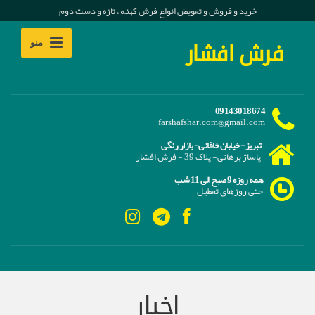
خرید و فروش و تعویض انواع فرش کهنه ، تازه و دست دوم
منو
فرش افشار
09143018674
farshafshar.com@gmail.com
تبریز- خیابان خاقانی- بازار رنگی
پاساژ برهانی- پلاک 39 - فرش افشار
همه روزه 9 صبح الی 11 شب
حتی روزهای تعطیل
اخبار