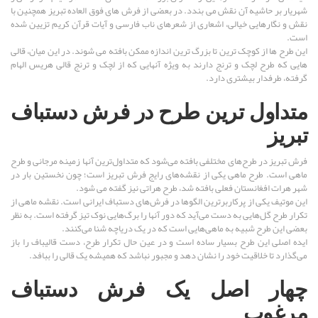
شهریار بر حاشیه آن نقش می بندد. در بعضی از فرش های فوق العاده تبریز همچنین با
نقش و نگارهایی خیالی، اشعاری از شعرهای ناب فارسی و آیات قرآن کریم تزیین شده
است.
این طرح ها از کوچک ترین تا بزرگ ترین اندازه ممکن بافته می شوند. در این میان، قالی
هایی که طرح لچک و ترنج دارند به ویژه آنهایی که از لچک و ترنج قالی هریس الهام
گرفته، طرفدار بیشتری دارد.
متداول ترین طرح در فرش دستباف
تبریز
فرش تبریز در طرح‌های مختلفی بافته می‌شود که متداول‌ترین آنها زمینه مرجانی و طرح
ماهی است. طرح ماهی یکی از نقشه‌های رایج فرش تبریز است؛ چون نخستین بار در
شهر هرات افغانستان فعلی بافته شد، طرح هراتی نیز گفته می ‌شود.
این موتیف یکی از پرکاربرترین الگوها در فرش‌های دستباف ایرانی است. نقشه ماهی از
تکرار طرح گل‌هایی به دست می‌آید که دور آنها را برگ‌هایی نوک تیز گرفته است. به نظر
بعضی این طرح شبیه به ماهی‌هایی است که در یک دریاچه شنا می‌کنند.
ایده اصلی این طرح بسیار ساده است و در عین حال تکرار طرح، دست قالیباف را باز
می‌گذارد تا خلاقیت خود را نشان دهد و مجبور نباشد که همیشه یک قالی را ببافد.
چهار اصل یک فرش دستباف
مرغوب