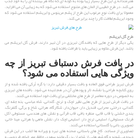
هنرمندانه ی این طرح بسیار زیبا بوده به گونه ای که نگاه هر بیننده ای را به خود جذب
می کند. در طرح خطیبی از المان های متنوع استفاده می شود که به زیبایی آن می افزاید.
معمولا برای بافت نوع مرغوب این طرح از پشم مرینوس و ابریشم استفاده می شود که
وجود ابریشم لطافت کار را چند برابر می کند.
طرح گل ابریشم
یکی دیگر از طرح هایی که بافندگان تبریزی در آن تبهر دارند، فرش گل ابریشم می
باشد. این فرش علاوه بر زیبایی باید با ظرافت بافته شود.
در بافت فرش دستباف تبریز از چه
ویژگی هایی استفاده می شود؟
فرش تبریز طراحی فوق العاده و بافت بسیار دقیقی دارد؛ با گره تُرکی بافته شده و از
روی کتابچه طراحی یا نقشه، تار و پودهای آن در هم تنیده می شود. بافنده های تبریزی
به خصوص در دوره معاصر از طرح های مختلفی برای بافت خود استفاده می کنند.
در بافت فرش تبریز از طرح هایی نظیر لچک و ترنج، گلدانی، شاه عباسی، بته جقه ای،‌
گلدانی، درختی، محرابی، قندیل دار، حیوان‌دار، شکارگاه، هراتی، شاخ و برگی، گلفرنگ،
بندی خشتی یا قاب‌ قابی، منظره‌ بافی، قاب‌ قرآنی و نقش‌ های هندسی، مستوفی (کل
فرنک مستوفی)، اسلیمی ترنج دار، اسلیمی لچک دار، نقش ماهی یا هراتی، مینا خانی،
تصویری، باغی یا گلستانی استفاده می کنند.
تصاویری از مساجد، کاخ های باستانی، صحنه های نبرد و ویرانه ها اغلب در این فرش
دیده می شوند و گاه شعرهایی از شاعران بزرگ مانند سعدی، حافظ، عمر خیام، فردوسی و