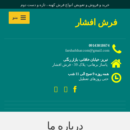
خرید و فروش و تعویض انواع فرش کهنه ، تازه و دست دوم
منو
فرش افشار
09143018674
farshafshar.com@gmail.com
تبریز- خیابان خاقانی- بازار رنگی
پاساژ برهانی- پلاک 39 - فرش افشار
همه روزه 9 صبح الی 11 شب
حتی روزهای تعطیل
درباره ما