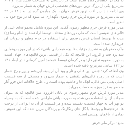
به مخزن اختصاص داده شده است در زیربنایی به مساحت شش هزار و ۶۴۷
مترمربع یکی از بزرگ ترین موزه‌های تخصصی فرش جهان به شمار می‌رود.
وی ادامه داد: ریزبافت ترین فرش جهان با یک میلیون گره در ابعاد ۱۸ در ۲۴
سانتی مترمربع در موزه فرش حرم رضوی نگهداری می‌شود که در نوع خود بی
نظیر است.
مدیر موزه فرش حرم مطهر رضوی گفت: این موزه شامل مجموعه‌ای غنی از
قالی‌های نفیسی است که طی دوره‌های مختلف توسط ارادتمندان امام رضا (ع)
هدیه یا توسط آستان قدس رضوی برای استفاده در حرم مطهر و بیوتات آن
خریداری شده است.
ملک جعفریان به تشریح جزئیات قالیچه «محرابی باغی» که در این موزه رونمایی
شد پرداخت و افزود: این قالیچه که یکی از قدیمی ترین قالیچه‌های جهان است
به دوره صفویه تعلق دارد و در کرمان توسط «محمد امین کرمانی» در ابعاد ۱۴۱
در ۱۱۲ سانتی مترمربع بافته شده است.
وی اضافه کرد: جنس این قالی و تار و پود آن از پنبه، ابریشم و پرز و رج شمار
است که در زمره قالی‌های تلفیقی به شمار می‌رود و متشکل از سه قسمت
اصلی یعنی متن قالی، لچک ها و حاشیه بوده است و با طرح خلاقانه اش جزو آثار
منحصر به فرد موزه به حساب می‌آید.
مدیر موزه فرش حرم مطهر رضوی در پایان افزرود: متن قالیچه که به عنوان
سجاده از آن استفاده می شده به صورت باغی طراحی شده است که به وسیله
دو نهر آب به چهار قسمت تقسیم شده و هر قسمت از آن به انواعی از درخت
ها، درختچه‌ها و بوته‌ها با گل های رنگارنگ و پرندگان مزین شده که این نقوش،
نمادی از باغ‌های بهشتی است.
منبع: مرکز ملی فرش