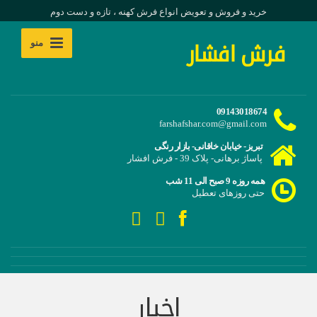
خرید و فروش و تعویض انواع فرش کهنه ، تازه و دست دوم
منو
فرش افشار
09143018674
farshafshar.com@gmail.com
تبریز- خیابان خاقانی- بازار رنگی
پاساژ برهانی- پلاک 39 - فرش افشار
همه روزه 9 صبح الی 11 شب
حتی روزهای تعطیل
اخبار