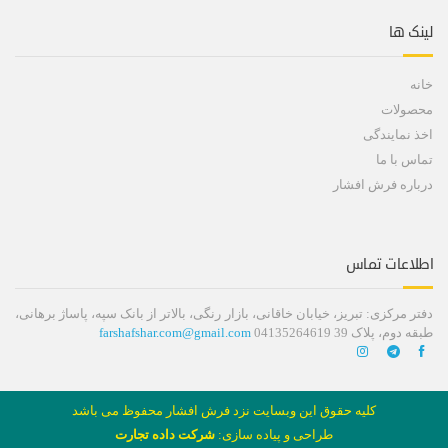
لینک ها
خانه
محصولات
اخذ نمایندگی
تماس با ما
درباره فرش افشار
اطلاعات تماس
دفتر مرکزی: تبریز، خیابان خاقانی، بازار رنگی، بالاتر از بانک سپه، پاساژ برهانی،
طبقه دوم، پلاک 39 04135264619
farshafshar.com@gmail.com
کلیه حقوق این وبسایت نزد فرش افشار محفوظ می باشد
طراحی و پیاده سازی:
شرکت داده تجارت