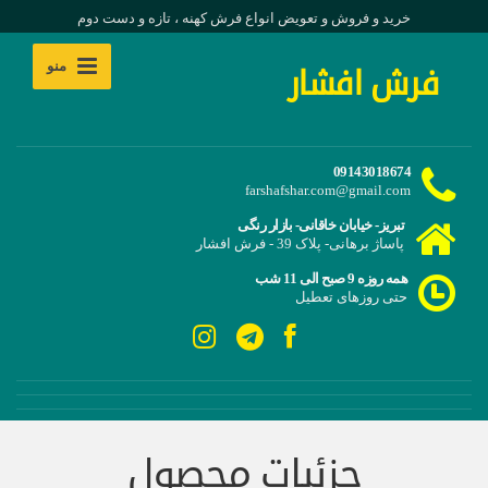
خرید و فروش و تعویض انواع فرش کهنه ، تازه و دست دوم
منو
فرش افشار
09143018674
farshafshar.com@gmail.com
تبریز- خیابان خاقانی- بازار رنگی
پاساژ برهانی- پلاک 39 - فرش افشار
همه روزه 9 صبح الی 11 شب
حتی روزهای تعطیل
جزئیات محصول