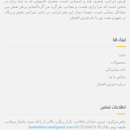
فرش ایرانی، شعری بلند و آسمانی است، شعری خاموش كه به صد زبان در
سخن است كه مرا رازی هست و معنایی. هر گره من گره‌گشایی و هر نقش من
نشانگر تمنایی است. خوشا دیدار این هنر ایرانی در باغی سراسر نقش و رنگ،
در شهری همه نور با نام فرش افشار.
لینک ها
خانه
محصولات
اخذ نمایندگی
تماس با ما
درباره فرش افشار
اطلاعات تماس
دفتر مرکزی: تبریز، خیابان خاقانی، بازار رنگی، بالاتر از بانک سپه، پاساژ برهانی،
طبقه دوم، پلاک 39 04135264619
farshafshar.com@gmail.com