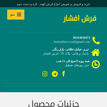
خرید و فروش و تعویض انواع فرش کهنه ، تازه و دست دوم
منو
فرش افشار
09143018674
farshafshar.com@gmail.com
تبریز- خیابان خاقانی- بازار رنگی
پاساژ برهانی- پلاک 39 - فرش افشار
همه روزه 9 صبح الی 11 شب
حتی روزهای تعطیل
جزئیات محصول