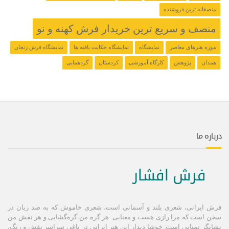
منصفانه ترین فروشنده
منصف و سریع ترین خریدار فرش کهنه و نو
موزه هنرهای معاصر
نمایشگاه
نمایشگاه حکایت بافته ها
نمایشگاه فرش زنجان
همدان
پژوهش
کارگاه آموزشی
کردستان
گردهمایی
درباره ما
فرش افشار
فرش ایرانی، شعری بلند و آسمانی است، شعری خاموش كه به صد زبان در
سخن است كه مرا رازی هست و معنایی. هر گره من گره‌گشایی و هر نقش من
نشانگر تمنایی است. خوشا دیدار این هنر ایرانی در باغی سراسر نقش و رنگ،