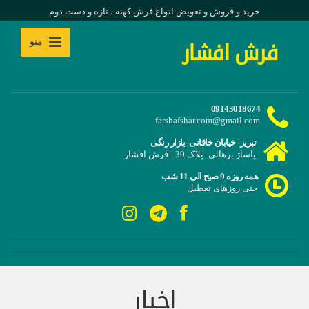
خرید و فروش و تعویض انواع فرش کهنه ، تازه و دست دوم
منو
فرش افشار
09143018674
farshafshar.com@gmail.com
تبریز- خیابان خاقانی- بازار رنگی
پاساژ برهانی- پلاک 39 - فرش افشار
همه روزه 9 صبح الی 11 شب
حتی روزهای تعطیل
اخبار