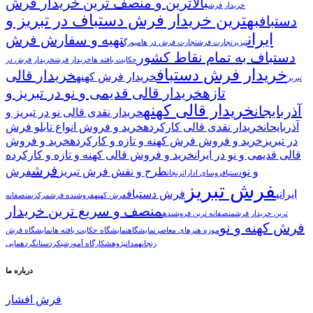
بالاترین و منصف ترین خریدار فرش
خریدار فرش
بهترین خریدار فرش دستباف در تبریز و
دستباف
ایران
تهیه و سفارش فرش
تبریز
تجارت فرش
تجارت فرش در هامبورگ
دستباف به تمام نقاط کشور
حکایت بافته ها
خریدار فرش
خریدار فرش در
خریدار فرش دستباف
خریدار قالی
خریدار فرش کهنه
تبریز
تازه
خریدار قالی قدیمی و نو در تبریز و
خریدار قالی کهنه
آذربایجان
خریدار نقدی قالی نو در تبریز و
آذربایحان
خریدار نقدی قالی کارکرده
خرید و فروش انواع تابلو فرش
در تبریز
خرید و فروش فرش کهنه و تازه و کارکرده
خرید و فروش
قالی قدیمی و نو در ایران
خرید و فروش قالی کهنه و تازه و کارکرده
فرش
و نو
طرح و نقش فرش تبریز
فرش
دستباف
روسای ادارات
زنجان
فرش تبریز
ایرانی
فرش دستباف
فرش کهنه
فروشنده فرش
مرکزی
منصفانه
منصف و سریع ترین خریدار
ترین خریدار فرش
منصفانه ترین فروشنده
فرش کهنه و نو
موزه هنرهای معاصر
نمایشگاه
نمایشگاه حکایت بافته ها
نمایشگاه فرش
زنجان
همدان
پژوهش
کارگاه آموزشی
کردستان
گردهمایی
درباره ما
فرش افشار