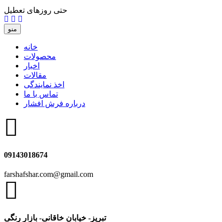
حتی روزهای تعطیل
منو
خانه
محصولات
اخبار
مقالات
اخذ نمایندگی
تماس با ما
درباره فرش افشار
09143018674
farshafshar.com@gmail.com
تبریز- خیابان خاقانی- بازار رنگی