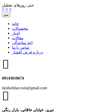
حتی روزهای تعطیل
منو
خانه
محصولات
اخبار
مقالات
اخذ نمایندگی
تماس با ما
درباره فرش افشار
09143018674
farshafshar.com@gmail.com
تبریز- خیابان خاقانی- بازار رنگی