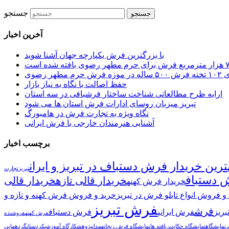
جستجو
آخرین اخبار
با بزرگترین فرش یکپارچه جهان آشنا شوید
حرم مطهر رضوی
حفظ اصالت با نگاه به نیاز بازار
ارایه طرح مطالعاتی شناخت ساختار فرشبافی در سه استان
تبریز میزبان روسای ادارات فرش استان ها می شود
نگاه ویژه به تجارت فرش در هامبورگ
آشنایی هنرمندان خارجی با فرش ایرانی
برچسب اخبار
ترین خریدار فرش دستباف در تبریز و ایران
تبریز
تجارت
 دستباف
خریدار قالی تازه
خریدار قالی
خریدار فرش کهنه
و فروش انواع تابلو فرش در تبریز
خرید و فروش فرش کهنه و تازه و
فرش تبریز
فرش
ریز
فرش ایرانی
فرش دستباف
فرش کهنه
فروشنده
ر
نمایشگاه
نمایشگاه حکایت بافته ها
نمایشگاه فرش زنجان
همدان
پژوهش
کارگاه آموزشی
کردستان
گردهمایی