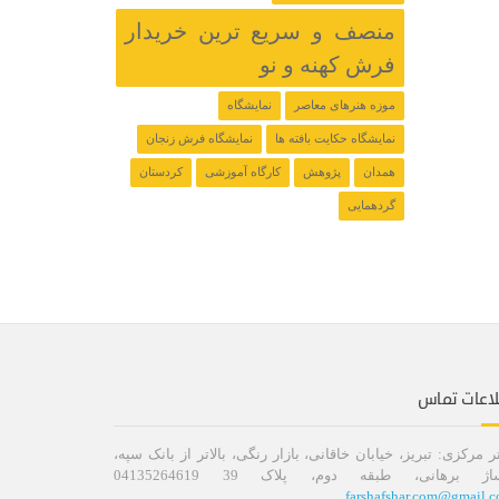
منصف و سریع ترین خریدار
فرش کهنه و نو
موزه هنرهای معاصر
نمایشگاه
نمایشگاه حکایت بافته ها
نمایشگاه فرش زنجان
همدان
پژوهش
کارگاه آموزشی
کردستان
گردهمایی
لاعات تماس
ر مرکزی: تبریز، خیابان خاقانی، بازار رنگی، بالاتر از بانک سپه،
اژ برهانی، طبقه دوم، پلاک 39 04135264619
farshafshar.com@gmail.