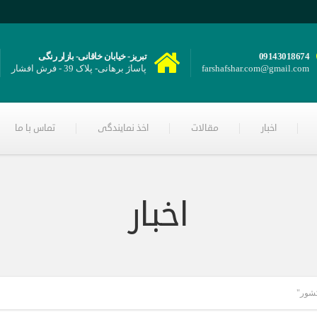
09143018674
تبریز- خیابان خاقانی- بازار رنگی
farshafshar.com@gmail.com
پاساژ برهانی- پلاک 39 - فرش افشار
اخبار
مقالات
اخذ نمایندگی
تماس با ما
اخبار
کشور"