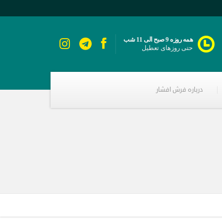
همه روزه 9 صبح الی 11 شب
حتی روزهای تعطیل
درباره فرش افشار