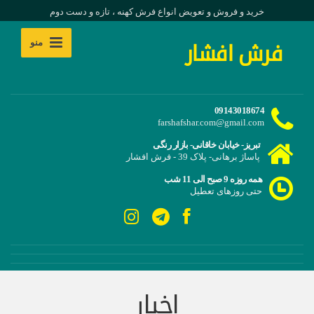
خرید و فروش و تعویض انواع فرش کهنه ، تازه و دست دوم
منو
فرش افشار
09143018674
farshafshar.com@gmail.com
تبریز- خیابان خاقانی- بازار رنگی
پاساژ برهانی- پلاک 39 - فرش افشار
همه روزه 9 صبح الی 11 شب
حتی روزهای تعطیل
اخبار