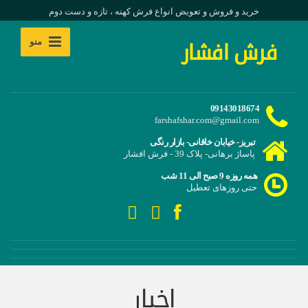
خرید و فروش و تعویض انواع فرش کهنه ، تازه و دست دوم
منو
فرش افشار
09143018674
farshafshar.com@gmail.com
تبریز- خیابان خاقانی- بازار رنگی
پاساژ برهانی- پلاک 39 - فرش افشار
همه روزه 9 صبح الی 11 شب
حتی روزهای تعطیل
اخبار