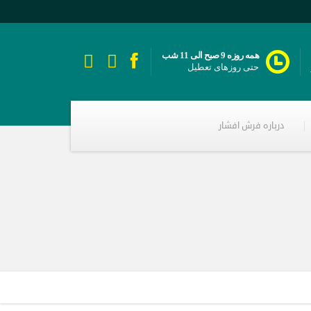
همه روزه 9 صبح الی 11 شب
حتی روزهای تعطیل
درباره فرش افشار