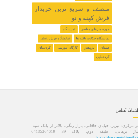
منصف و سریع ترین خریدار
فرش کهنه و نو
موزه هنرهای معاصر
نمایشگاه
نمایشگاه حکایت بافته ها
نمایشگاه فرش زنجان
همدان
پژوهش
کارگاه آموزشی
کردستان
گردهمایی
لاعات تماس
ر مرکزی: تبریز، خیابان خاقانی، بازار رنگی، بالاتر از بانک سپه،
اژ برهانی، طبقه دوم، پلاک 39 04135264619
farshafshar.com@gmail.