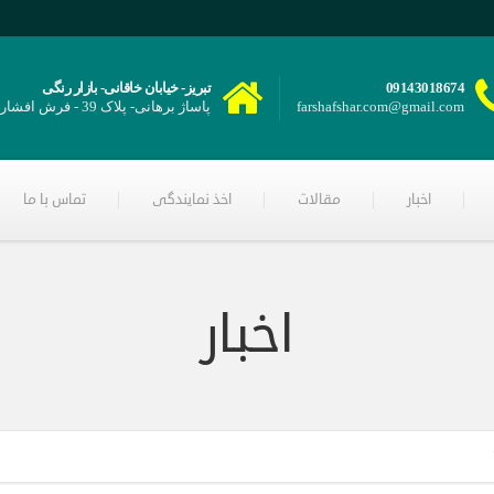
09143018674
تبریز- خیابان خاقانی- بازار رنگی
farshafshar.com@gmail.com
پاساژ برهانی- پلاک 39 - فرش افشار
اخبار
مقالات
اخذ نمایندگی
تماس با ما
اخبار