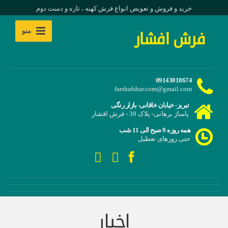
خرید و فروش و تعویض انواع فرش کهنه ، تازه و دست دوم
منو
فرش افشار
09143018674
farshafshar.com@gmail.com
تبریز- خیابان خاقانی- بازار رنگی
پاساژ برهانی- پلاک 39 - فرش افشار
همه روزه 9 صبح الی 11 شب
حتی روزهای تعطیل
اخبار