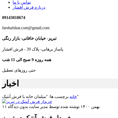
تماس با ما
درباره فرش افشار
09143018674
farshafshar.com@gmail.com
تبریز- خیابان خاقانی- بازار رنگی
پاساژ برهانی- پلاک 39 - فرش افشار
همه روزه 9 صبح الی 11 شب
حتی روزهای تعطیل
اخبار
برچسب ها: "مبلمان خانه با فرش آنتیک"
خانه
۱۱ بهمن ۱۴۰۰
نوشته شده توسط مدیر سایت
بدون دیدگاه
خریدار فرش آنتیک در تبریز