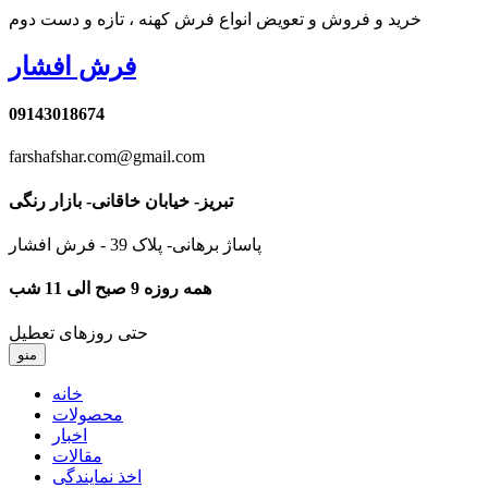
خرید و فروش و تعویض انواع فرش کهنه ، تازه و دست دوم
فرش افشار
09143018674
farshafshar.com@gmail.com
تبریز- خیابان خاقانی- بازار رنگی
پاساژ برهانی- پلاک 39 - فرش افشار
همه روزه 9 صبح الی 11 شب
حتی روزهای تعطیل
منو
خانه
محصولات
اخبار
مقالات
اخذ نمایندگی